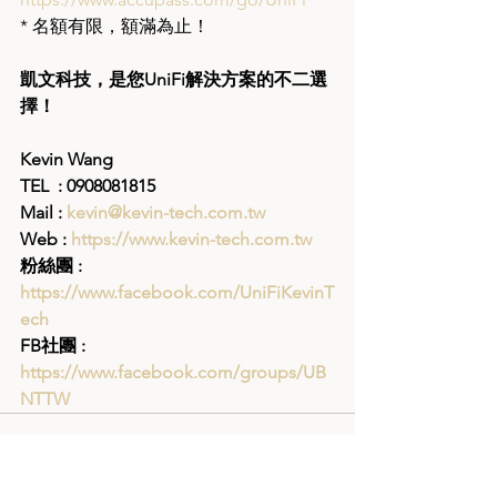
* 名額有限，額滿為止！
凱文科技，是您UniFi解決方案的不二選
擇！
Kevin Wang   
TEL  : 0908081815   
Mail : 
kevin@kevin-tech.com.tw
Web : 
https://www.kevin-tech.com.tw
粉絲團 : 
https://www.facebook.com/UniFiKevinT
ech
FB社團 : 
https://www.facebook.com/groups/UB
NTTW