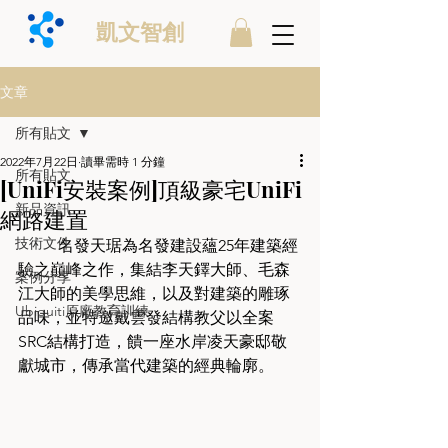
凱文智創
文章
所有貼文
2022年7月22日
讀畢需時 1 分鐘
所有貼文
[UniFi安裝案例]頂級豪宅UniFi
新品資訊
網路建置
技術文件
	名發天琚為名發建設蘊25年建築經
驗之巔峰之作，集結李天鐸大師、毛森
案例分享
江大師的美學思維，以及對建築的雕琢
Ubiquiti原廠教育訓練
品味，並特邀戴雲發結構教父以全案
SRC結構打造，饋一座水岸凌天豪邸敬
獻城市，傳承當代建築的經典輪廓。