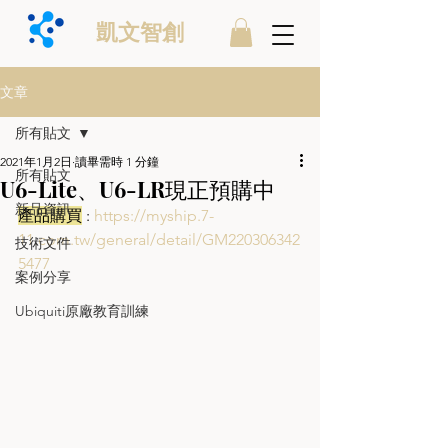
凱文智創
文章
所有貼文
2021年1月2日
讀畢需時 1 分鐘
所有貼文
U6-Lite、U6-LR現正預購中
新品資訊
產品購買
 : 
https://myship.7-
11.com.tw/general/detail/GM220306342
技術文件
5477
案例分享
Ubiquiti原廠教育訓練