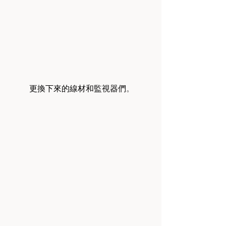
	更換下來的線材和監視器們
。