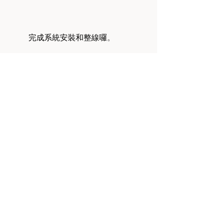
	完成系統安裝和整線囉
。
	在‎Dashboard上一目了然可清楚的
掌握網路的運作動態
。