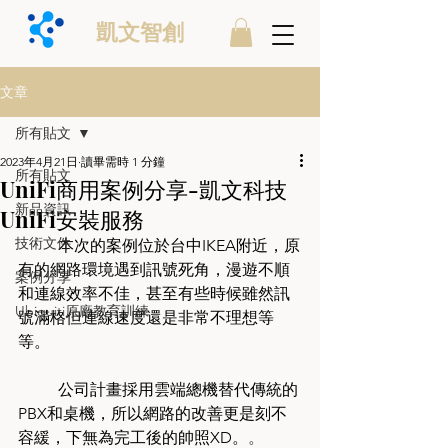
凱文智創
文章
所有貼文
2023年4月21日
讀畢需時 1 分鐘
所有貼文
UniFi商用案例分享-凱文科技
新品資訊
UniFi安裝服務
技術文件
	本次的案例位於台中IKEA附近，原
有的網路環境遇到訊號死角，漫遊不順
案例分享
和連線效率不佳，甚至有些時候雖然訊
Ubiquiti原廠教育訓練
號滿格但連線速度還是非常不理想等
等。
	公司計畫採用雲端總機替代傳統的
PBX和桌機，所以網路的改善更是刻不
容緩，下無為完工後的帥照XD。
。