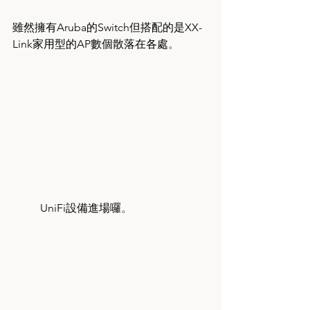
雖然擁有Aruba的Switch但搭配的是XX-
Link家用型的AP數個散落在各處
。
 	UniFi設備進場囉
。