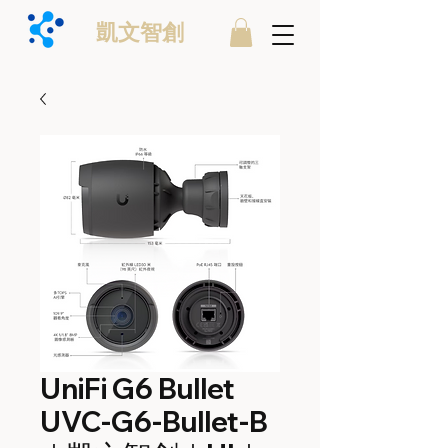
凱文智創
UniFi G6 Bullet
UVC-G6-Bullet-B