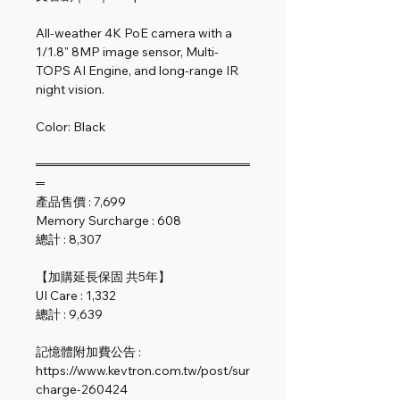
All-weather 4K PoE camera with a
1/1.8" 8MP image sensor, Multi-
TOPS AI Engine, and long-range IR
night vision.
Color: Black
════════════════════════
═
產品售價 : 7,699
Memory Surcharge : 608
總計 : 8,307
【加購延長保固 共5年】
UI Care : 1,332
總計 : 9,639
記憶體附加費公告 :
https://www.kevtron.com.tw/post/sur
charge-260424