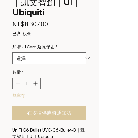
｜凱文智創｜UI｜
Ubiquiti
價
NT$8,307.00
格
已含 稅金
加購 UI Care 延長保固
*
數量
*
無庫存
在恢復供應時通知我
UniFi G6 Bullet UVC-G6-Bullet-B｜凱
文智創｜UI｜Ubiquiti