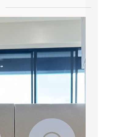
進出，並支援外部的電池備援，即使停
電也能讓門禁正常運作。 以下為辦公室
安裝案例，本案使用EAH-8控制4道門，
同時安裝AI-360、UVC-G5-DOME等攝
影機，將影像儲存於UNVR主