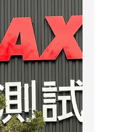
路設備由原本的家用型IP分享器更換至
UniFi系列產品,導入含UDM-SE、USW-
24-POE、USW-LITE-8-POE、U6-LITE...
等網路設備,同時導入UniFi Uidentity並
啟用One-Click VPN服務...