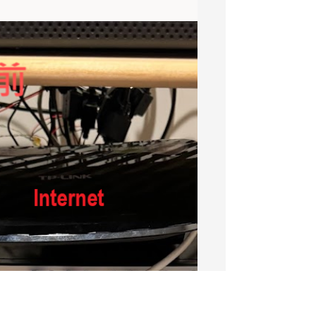
UniFi商用案例分享-瑪吉斯測
試訓練場
本案例由凱文科技協助建置,採用UniFi
Network、Protect及airMAX無線網路橋
接解決方案，全廠區使用4K攝影機監
控，活動區使用AI-360及U6-PRO高性能
AP提供WiFi服務。 本案使用設備 :
UDM-SE、USW-Aggregation、USW-
Pro