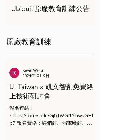
Ubiquiti原廠教育訓練公告
報名連結：https://kevtron.pse.is/unifi-
training-tw 課程時間： •[入門-免費]
7/28 (二) 9:00 ~ 16:30 UniFi Full Stack
原廠教育訓練
Professional (UFSP) •[入門-免費] 8/25
(二) 9:00 ~ 16:30 UniFi Full Stack
Professional (UFSP) •[進階/付費課
程-19,600 (含認證考試)] 8/25 (二) ~
Kevin Wang
8/26 (三) 9:00 ~ 16:30 UniFi Wireless
2024年10月9日
Admin (UWA) •[入門-免費] 9/15 (二)
UI Taiwan x 凱文智創免費線
9:00 ~ 16:30 UniFi Full Stack
上技術研討會
Professional (UFSP) •[進階/付費課
程-19,600 (含認證考試)] 9/15 (二) ~
報名連結：
9/16 (三) 9:00 ~ 16:30 UniFi Routing,
https://forms.gle/Gj5jfWG4YhwsGHU
Switching & Cybersecurity Admin
p7 報名資格：經銷商、弱電廠商、安裝
(URSCA) 課程地點：台中市南屯區 請
規劃廠商、有意成為 UniFi 經銷商者、
注意！UFSP課程為
商用客戶等 會議時間： • 11/6 (三) 下午