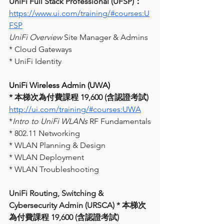
UniFi Full Stack Professional (UFSP)：
https://www.ui.com/training/#courses:U
FSP
UniFi Overview 
Site Manager & Admins
* Cloud Gateways
* UniFi Identity
UniFi Wireless Admin (UWA)
* 本梯次為付費課程 19,600 (含認證考試)
http://ui.com/training/#courses:UWA
*
Intro to UniFi WLANs
 RF Fundamentals
* 802.11 Networking
* WLAN Planning & Design
* WLAN Deployment
* WLAN Troubleshooting
UniFi Routing, Switching & 
Cybersecurity Admin (URSCA) *
本梯次
為付費課程 19,600 (含認證考試)