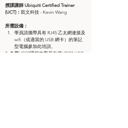
授課講師 Ubiquiti Certified Trainer 
(UCT)：
凱文科技 - Kevin Wang
所需設備：
學員請攜帶具有 RJ45 乙太網連接及
wifi（或適當的 USB 網卡）的筆記
型電腦參加此培訓。
2. 免費UFSP課程由學員自備UDR7,UCG-
MAX,或Cloud Gateway + USW-PoE 
Switch + UAP+Access+Protect等實驗設
備
適合對象 :
對UniFi技術有興趣者、銷售UniFi產品
者、管理和維護UniFi網路者、設計和建
置UniFi網路者