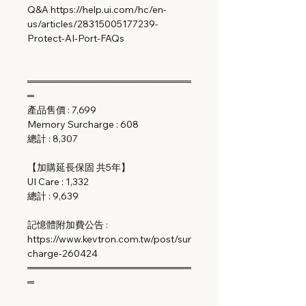
Q&A https://help.ui.com/hc/en-
us/articles/28315005177239-
Protect-AI-Port-FAQs
════════════════════════
═
產品售價 : 7,699
Memory Surcharge : 608
總計 : 8,307
【加購延長保固 共5年】
UI Care : 1,332
總計 : 9,639
記憶體附加費公告 :
https://www.kevtron.com.tw/post/sur
charge-260424
════════════════════════
═