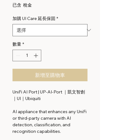
格
已含 稅金
加購 UI Care 延長保固
*
數量
*
新增至購物車
UniFi AI Port | UP-AI-Port ｜凱文智創
｜UI｜Ubiquiti
AI appliance that enhances any UniFi
or third-party camera with AI
detection, classification, and
recognition capabilities.