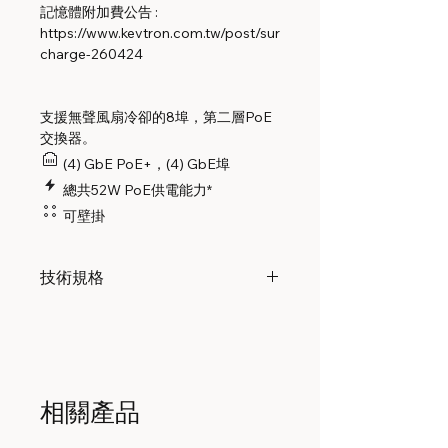
記憶體附加費公告 :
https://www.kevtron.com.tw/post/sur
charge-260424
支援無聲風扇冷卻的8埠，第二層PoE
交換器。
(4) GbE PoE+，(4) GbE埠
總共52W PoE供電能力*
可壁掛
技術規格
機械
尺寸
192 x 185 x 44 毫米 (7.6
x 7.3 x 1.7")
相關產品
重量
1.2 公斤 (2.6 磅)