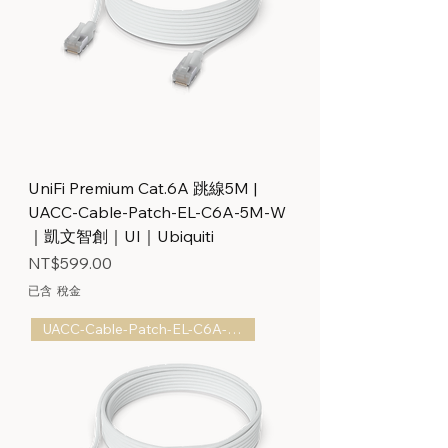
UniFi Premium Cat.6A 跳線5M |
UACC-Cable-Patch-EL-C6A-5M-W
｜凱文智創｜UI｜Ubiquiti
價格
NT$599.00
已含 稅金
UACC-Cable-Patch-EL-C6A-3M-W