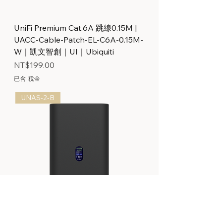
UniFi Premium Cat.6A 跳線0.15M |
UACC-Cable-Patch-EL-C6A-0.15M-
W｜凱文智創｜UI｜Ubiquiti
價格
NT$199.00
已含 稅金
UNAS-2-B