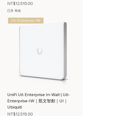
價格
NT$12,515.00
已含 稅金
U6-Enterprise-IW
UniFi U6 Enterprise In-Wall | U6-
Enterprise-IW｜凱文智創｜UI｜
Ubiquiti
價格
NT$12,515.00