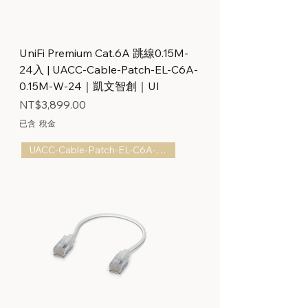
UniFi Premium Cat.6A 跳線0.15M-
24入 | UACC-Cable-Patch-EL-C6A-
0.15M-W-24｜凱文智創｜UI
價格
NT$3,899.00
已含 稅金
UACC-Cable-Patch-EL-C6A-0.15M-