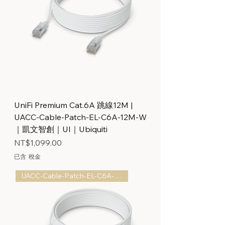
UniFi Premium Cat.6A 跳線12M |
UACC-Cable-Patch-EL-C6A-12M-W
｜凱文智創｜UI｜Ubiquiti
價格
NT$1,099.00
已含 稅金
UACC-Cable-Patch-EL-C6A-5M-W