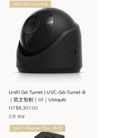
UVC-G6-Turret-B
UniFi G6 Turret | UVC-G6-Turret-B
｜凱文智創｜UI｜Ubiquiti
價格
NT$8,307.00
已含 稅金
UACC-Reader-Pro-JB-B