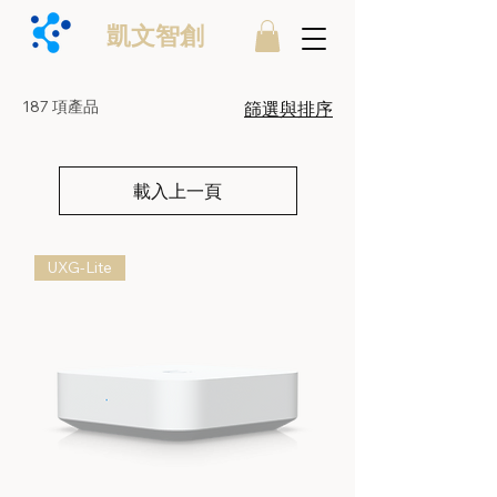
凱文智創
187 項產品
篩選與排序
載入上一頁
UXG-Lite