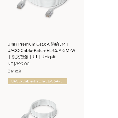
UniFi Premium Cat.6A 跳線3M |
UACC-Cable-Patch-EL-C6A-3M-W
｜凱文智創｜UI｜Ubiquiti
價格
NT$399.00
已含 稅金
UACC-Cable-Patch-EL-C6A-1M-W