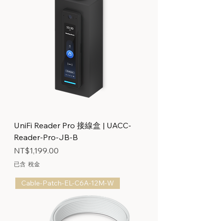
UniFi Reader Pro 接線盒 | UACC-
Reader-Pro-JB-B
價格
NT$1,199.00
已含 稅金
Cable-Patch-EL-C6A-12M-W