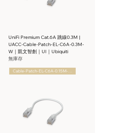
UniFi Premium Cat.6A 跳線0.3M |
UACC-Cable-Patch-EL-C6A-0.3M-
W｜凱文智創｜UI｜Ubiquiti
無庫存
Cable-Patch-EL-C6A-0.15M-W-24