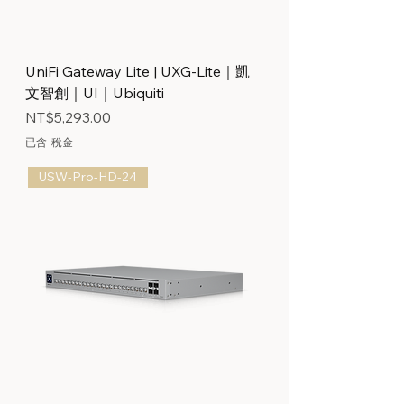
UniFi Gateway Lite | UXG-Lite｜凱
文智創｜UI｜Ubiquiti
價格
NT$5,293.00
已含 稅金
USW-Pro-HD-24