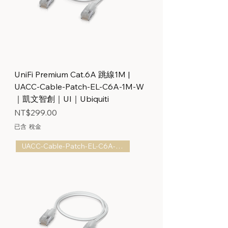
UniFi Premium Cat.6A 跳線1M |
UACC-Cable-Patch-EL-C6A-1M-W
｜凱文智創｜UI｜Ubiquiti
價格
NT$299.00
已含 稅金
UACC-Cable-Patch-EL-C6A-0.3M-W