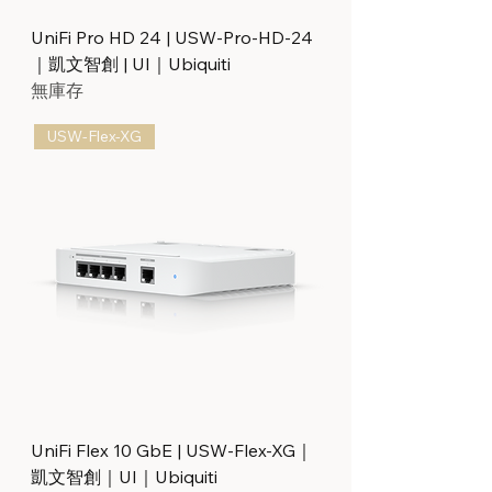
UniFi Pro HD 24 | USW-Pro-HD-24
｜凱文智創 | UI｜Ubiquiti
無庫存
USW-Flex-XG
UniFi Flex 10 GbE | USW-Flex-XG｜
凱文智創｜UI｜Ubiquiti