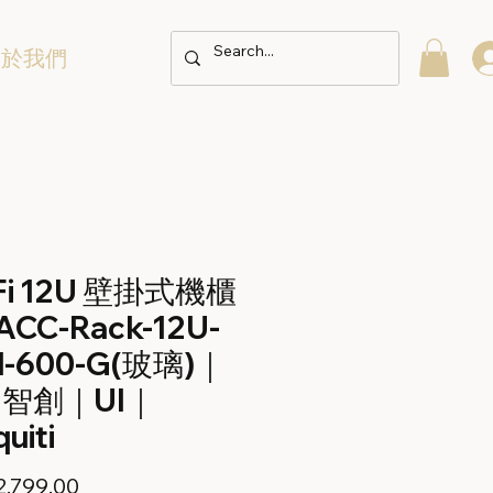
關於我們
Fi 12U 壁掛式機櫃
CC-Rack-12U-
l-600-G(玻璃)｜
智創｜UI｜
uiti
價
,799.00