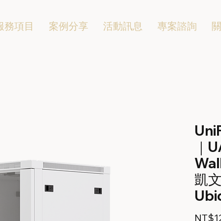
服務項目
案例分享
活動訊息
專案諮詢
Uni
｜UA
Wal
凱文
Ubiq
NT$12