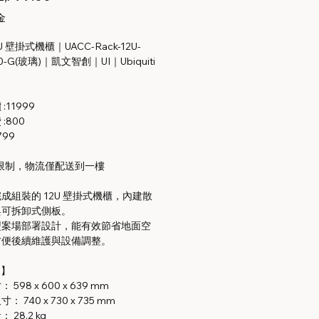
格
金
12U 壁掛式機櫃｜UACC-Rack-12U-
00-G(玻璃)｜凱文智創｜UI｜Ubiquiti
:11999
:800
799
限制，物流僅配送到一樓
成組裝的 12U 壁掛式機櫃，內建散
與可拆卸式側板。
型案場部署設計，能有效節省地面空
方便後續維護與設備調整。
s】
598 x 600 x 639 mm
 740 x 730 x 735 mm
 28.2 kg