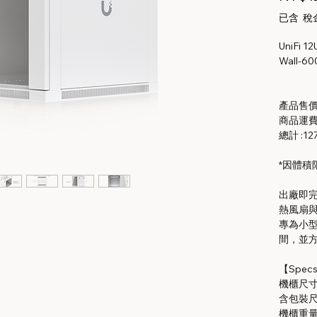
已含 稅
UniFi 
Wall-6
產品售價 
商品運費 
總計 :12
*因體積
出廠即完
熱風扇
專為小
間，並
【Spec
機櫃尺寸： 
含包裝尺寸：
機櫃重量：