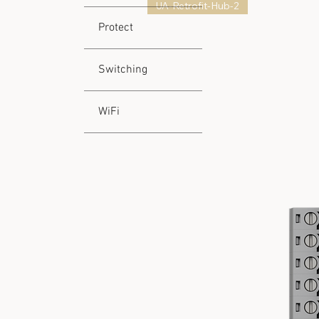
UA-Retrofit-Hub-2
Protect
Switching
WiFi