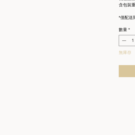
含包裝重量
*僅配送
數量
*
無庫存