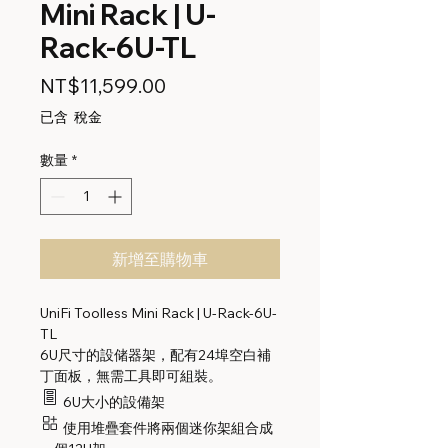
Mini Rack | U-
Rack-6U-TL
價
NT$11,599.00
格
已含 稅金
數量
*
新增至購物車
UniFi Toolless Mini Rack | U-Rack-6U-
TL
6U尺寸的設储器架，配有24埠空白補
丁面板，無需工具即可組裝。
6U大小的設備架
使用堆疊套件將兩個迷你架組合成