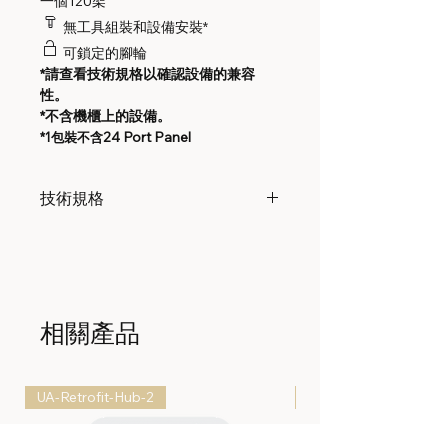
一個12U架
無工具組裝和設備安裝*
可鎖定的腳輪
*請查看技術規格以確認設備的兼容
性。
*不含機櫃上的設備。
24 Port Panel
*
1包裝不含
技術規格
機械
尺寸
帶手柄和輪轉: 519 x 460
x 485 毫米 (20.43 x 18.11
相關產品
x 19.09")
不帶手柄和輪轉: 519 x
460 x 351 毫米 (20.43 x
18.11 x 13.82")
UA-Retrofit-Hub-2
UP-AlarmHub-Kit
重量
10.3 公斤 (22.7 磅)