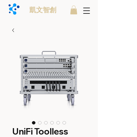
凱文智創
UniFi Toolless