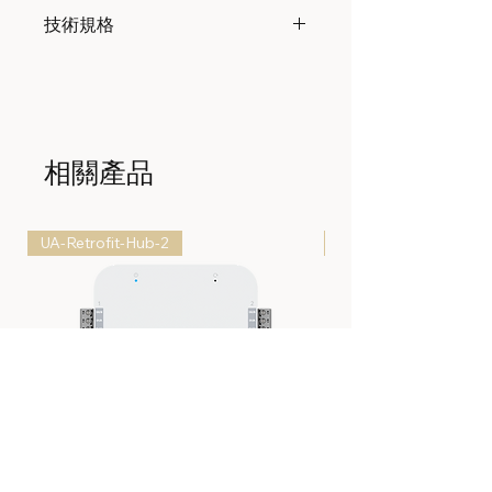
技術規格
機械
尺寸
190 x 142 x 49 mm (7.5 x
5.6 x 1.9")
相關產品
重量
213 g (7.5 oz)
外殼
聚碳酸酯
UA-Retrofit-Hub-2
UP-AlarmHub-Kit
材料