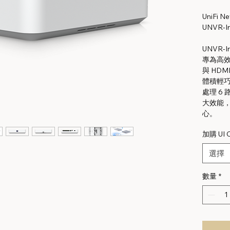
UniFi Ne
UNVR-I
UNVR-In
專為高效
與 HD
體積輕巧
處理 6 路
大效能
心。
加購 UI
選擇
數量
*