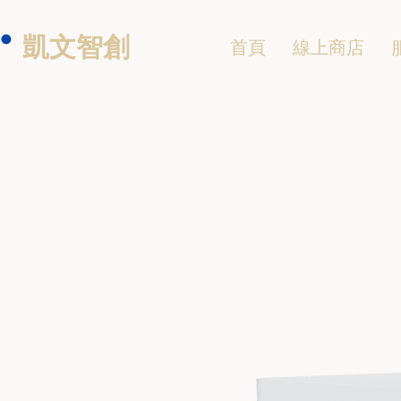
凱文智創
首頁
線上商店