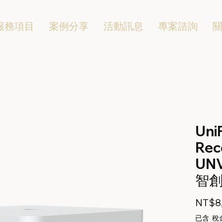
服務項目
案例分享
活動訊息
專案諮詢
Uni
Reco
UNV
智創｜
NT$8,
已含 稅