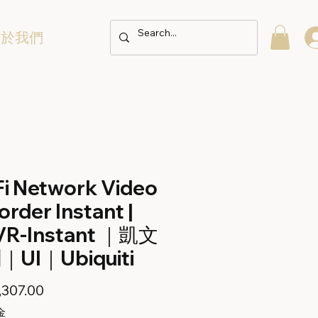
關於我們
Fi Network Video
rder Instant |
R-Instant ｜凱文
UI｜Ubiquiti
價
307.00
格
金