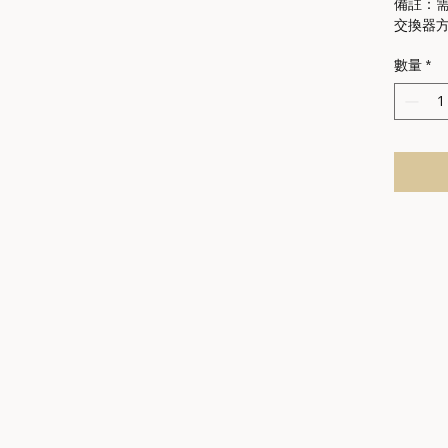
備註：需連
交換器
數量
*