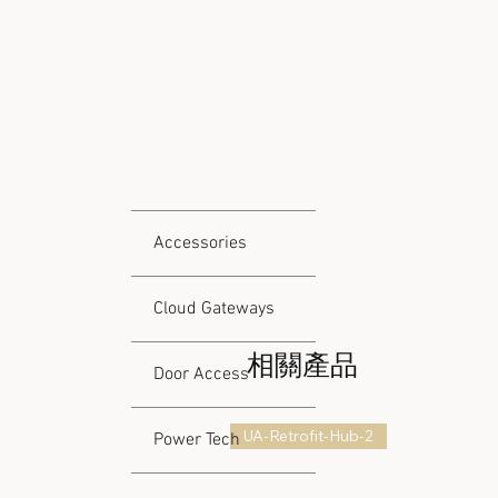
Accessories
Cloud Gateways
相關產品
Door Access
UA-Retrofit-Hub-2
Power Tech