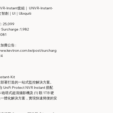
NVR-Instant套組｜ UNVR-Instant-
智創｜UI｜Ubiquiti
 25,099
Surcharge :1,982
,081
加費公告 :
/www.kevtron.com.tw/post/surcharg
24
stant-Kit
速部署打造的一站式監控解決方案。
台 UniFi Protect NVR Instant 搭配
G5 砲塔式超清攝影機及 (1) 顆 1TB 硬
供一體化解決方案，實現快速簡便的安
。