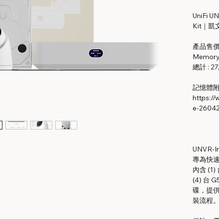
UniFi U
Kit｜凱文
產品售價 :
Memory 
總計 : 27
記憶體附
https:/
e-2604
UNVR-In
專為快
內含 (1) 
(4) 台 
碟，提
裝流程