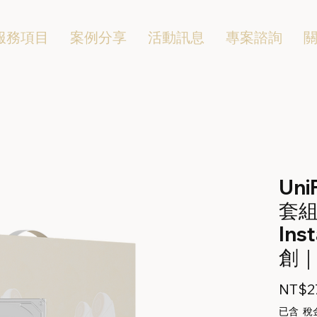
服務項目
案例分享
活動訊息
專案諮詢
Uni
套組
Ins
創｜U
NT$27
已含 稅