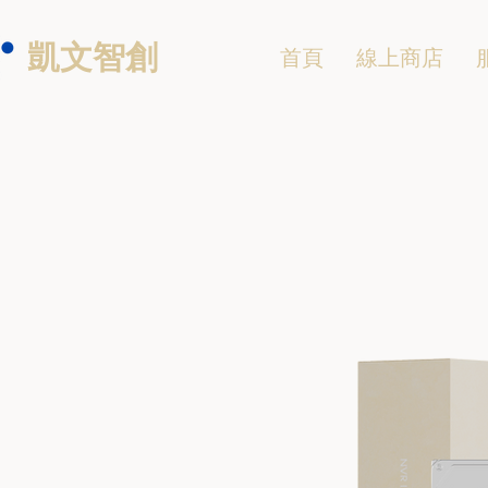
凱文智創
首頁
線上商店