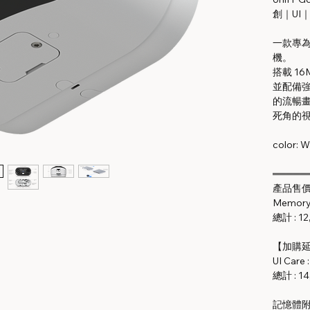
創｜UI｜U
一款專
機。
搭載 16
並配備強大
的流暢
死角的
color: W
═════
產品售價 :
Memory 
總計 : 12
【加購延
UI Care 
總計 : 14
記憶體附