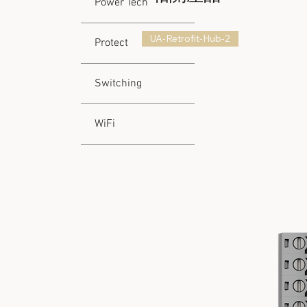
Power Tech
UA-Retrofit-Hub-2
Protect
Switching
WiFi