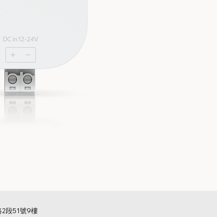
U
價
NT
已
2段51號9樓