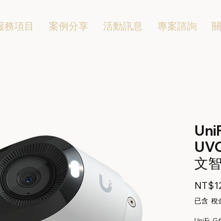
服務項目
案例分享
活動訊息
專案諮詢
Uni
UV
文智
NT$12
已含 稅
UniFi 