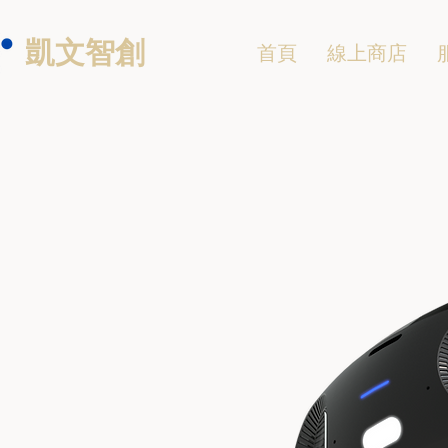
凱文智創
首頁
線上商店