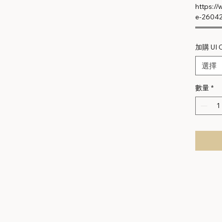
https:/
e-2604
═════
加購 UI
選擇
數量
*