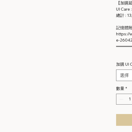
【加購延
UI Care 
總計 : 13
記憶體附
https:/
e-2604
═════
加購 UI
選擇
數量
*