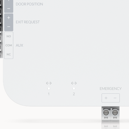
4 x 4 (DL/UL MU-MIMO)
4 x 4 (DL/UL MU-MIMO)
573.5 Mbps
4.8 Gbps
4.8 Gbps
3.2 dBi
5.3 dBi
6 dBi
白色/藍色
重啟和恢復出廠設定
牆壁，天花板 (已包含)
-30 到 60攝氏度 (-22 到 140華氏度)
5 到 95% 非凝結