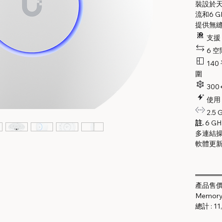
裝設於天花
流和6 
提供無
支援 6
6 
140
圍
300
使用 
2.5
註.
6 G
多連結操
軟體更
═════
產品售價 :
Memory 
總計 : 11