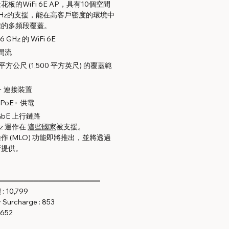
板的WiFi 6E AP，具有10個空間
GHz的支援，能在高客戶密度的環境中
縫的多頻段覆蓋。
 GHz 的 WiFi 6E
空間流
 平方公尺 (1,500 平方英尺) 的覆蓋範
+ 連接裝置
PoE+ 供電
 GbE 上行鏈路
Hz 運作在
這些國家
被支援。
作 (MLO) 功能即將推出，並將透過
新提供。
════════════════════
 10,799
Surcharge : 853
,652