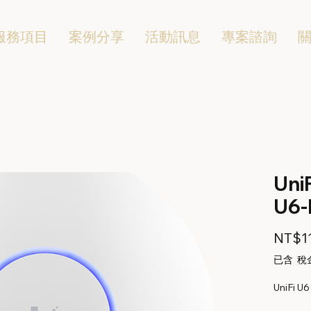
服務項目
案例分享
活動訊息
專案諮詢
UniF
U6-
NT$11
已含 稅
UniFi U6