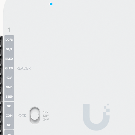
(1) 2.5 GbE RJ45埠
乙太網
藍牙
PoE+
UniFi PoE交換機
48V，0.5A PoE適配器 (選購)
44—57V DC
22W
22 dBm
26 dBm
26 dBm
2 x 2 (UL MU-MIMO)