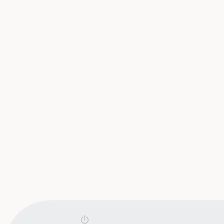
直徑220 x 48 毫米 (直徑8.7 x 1.9英寸)
不含座架：960 克 (2.1 磅)
含座架：1090 克 (2.4 磅)
聚碳酸酯，鋁
不銹鋼 (SUS304)