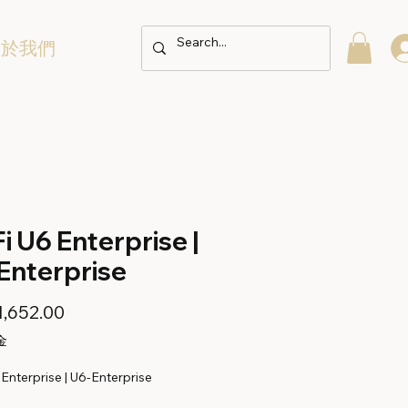
關於我們
i U6 Enterprise |
Enterprise
價
,652.00
格
金
 Enterprise | U6-Enterprise