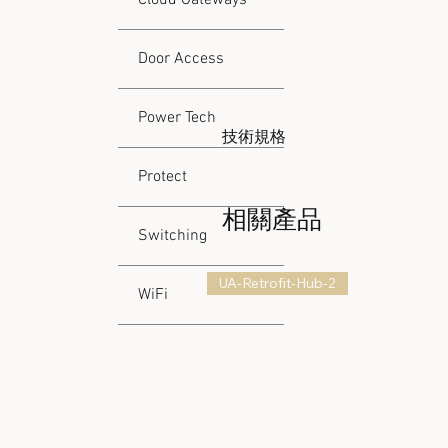
Door Access
Power Tech
技術規格
Protect
機械
相關產品
尺寸
Switching
重量
UA-Retrofit-Hub-2
WiFi
外殼材料
座架材料
硬體