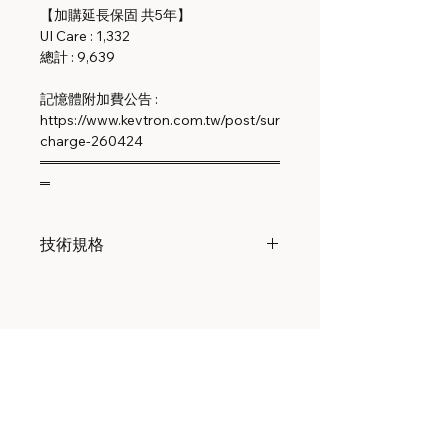
【加購延長保固 共5年】
UI Care : 1,332
總計 : 9,639
記憶體附加費公告 :
https://www.kevtron.com.tw/post/sur
charge-260424
════════════════════════
═
技術規格
機械
尺寸
170 x 208 x 54.5 毫米 (6.7 x
8.2 x 2.1 英寸)
相關產品
重量
1.2 公斤 (2.6 磅)
外殼材料
紫外線穩定聚碳酸酯，鋁合
UA-Retrofit-Hub-2
UP-AlarmHub-Kit