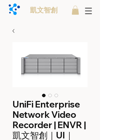
凱文智創
UniFi Enterprise
Network Video
Recorder | ENVR |
凱文智創｜UI｜