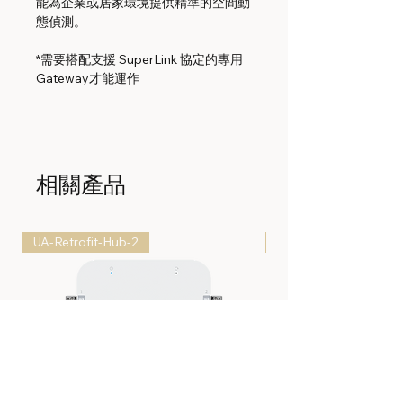
能為企業或居家環境提供精準的空間動
態偵測。
*需要搭配支援 SuperLink 協定的專用
Gateway才能運作
相關產品
UA-Retrofit-Hub-2
UP-AlarmHub-Kit